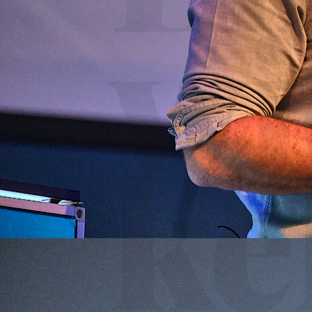
wi
ke