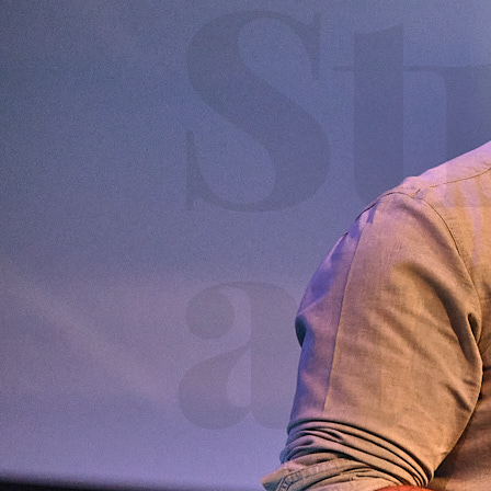
St
at