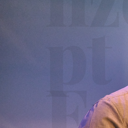
pt
En