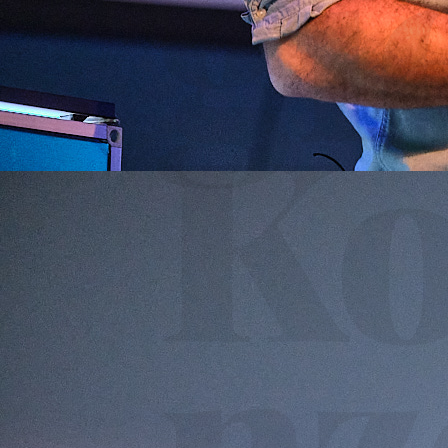
gi
K
nz